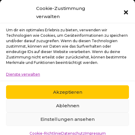
Öffnungszeiten
Cookie-Zustimmung
Montag - Donnerstag
verwalten
09.00 - 12.30 Uhr
13.00 - 16.00 Uhr
Um dir ein optimales Erlebnis zu bieten, verwenden wir
Technologien wie Cookies, um Geräteinformationen zu speichern
Freitag
und/oder darauf zuzugreifen. Wenn du diesen Technologien
09.00 - 14.00 Uhr
zustimmst, können wir Daten wie das Surfverhalten oder
eindeutige IDs auf dieser Website verarbeiten. Wenn du deine
Zustimmung nicht erteilst oder zurückziehst, können bestimmte
Termine
Merkmale und Funktionen beeinträchtigt werden.
Wir bitten um Terminabsprachen per Mail oder
Dienste verwalten
Telefon, damit wir Ihr Anliegen ganz in Ruhe
besprechen können.
Akzeptieren
Ablehnen
Einstellungen ansehen
© Colorissima Werbung e.K. 2025
Cookie-Richtlinie
Datenschutz
Impressum